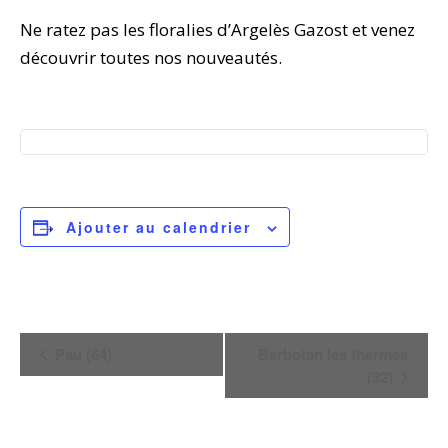
Ne ratez pas les floralies d’Argelès Gazost et venez
découvrir toutes nos nouveautés.
Ajouter au calendrier
N
Pau (64)
Barbotan les thermes
(32)
a