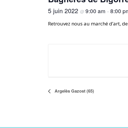
5 juin 2022
9:00 am
8:00 p
@
–
Retrouvez nous au marché d’art, de
Argelès Gazost (65)
N
a
v