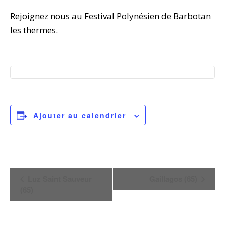
Rejoignez nous au Festival Polynésien de Barbotan
les thermes.
Ajouter au calendrier
N
Luz Saint Sauveur
Gaillagos (65)
(65)
a