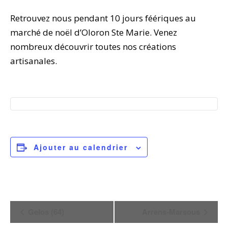
Retrouvez nous pendant 10 jours féériques au
marché de noël d’Oloron Ste Marie. Venez
nombreux découvrir toutes nos créations
artisanales.
Ajouter au calendrier
N
Gelos (64)
Arrens-Marsous