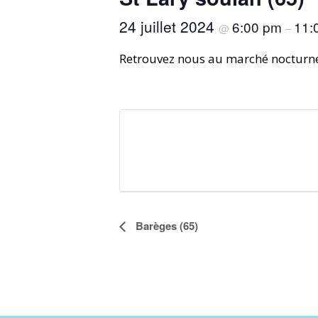
24 juillet 2024
6:00 pm
11:
@
–
Retrouvez nous au marché nocturne 
Barèges (65)
N
a
v